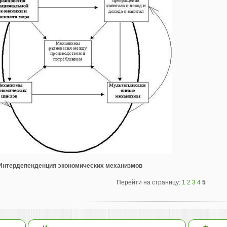
. Интердепенденция экономических механизмов
Перейти на страницу:
1
2
3
4
5