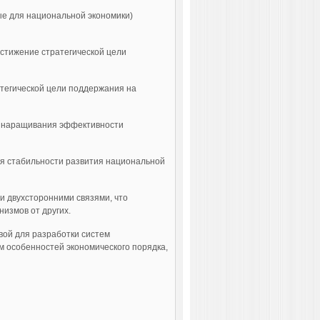
ые для национальной экономики)
остижение стратегической цели
атегической цели поддержания на
го наращивания эффективности
ия стабильности развития национальной
ми двухсторонними связями, что
низмов от других.
вой для разработки систем
м особенностей экономического порядка,