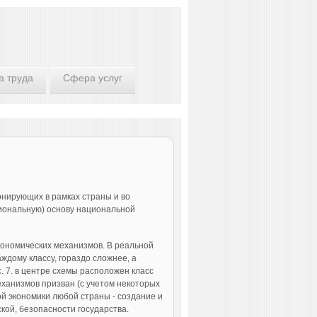
а труда
Сфера услуг
нирующих в рамках страны и во
циональную) основу национальной
кономических механизмов. В реальной
дому классу, гораздо сложнее, а
. 7. в центре схемы расположен класс
ханизмов призван (с учетом некоторых
й экономики любой страны - создание и
кой, безопасности государства.