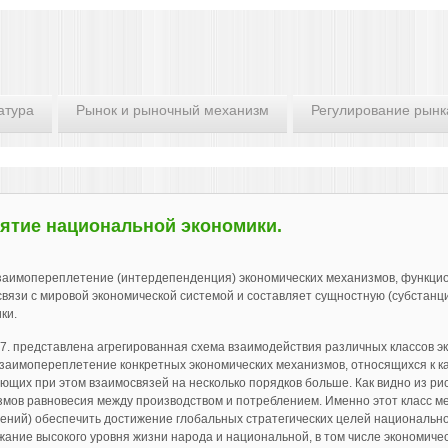
атура
Рынок и рыночный механизм
Регулирование рынк
ятие национальной экономики.
заимопереплетение (интердепенденция) экономических механизмов, функцио
вязи с мировой экономической системой и составляет сущностную (субстан
ки.
 7. представлена агрегированная схема взаимодействия различных классов э
заимопереплетение конкретных экономических механизмов, относящихся к каж
ющих при этом взаимосвязей на несколько порядков больше. Как видно из рис
мов равновесия между производством и потреблением. Именно этот класс ме
ений) обеспечить достижение глобальных стратегических целей национально
ание высокого уровня жизни народа и национальной, в том числе экономичес