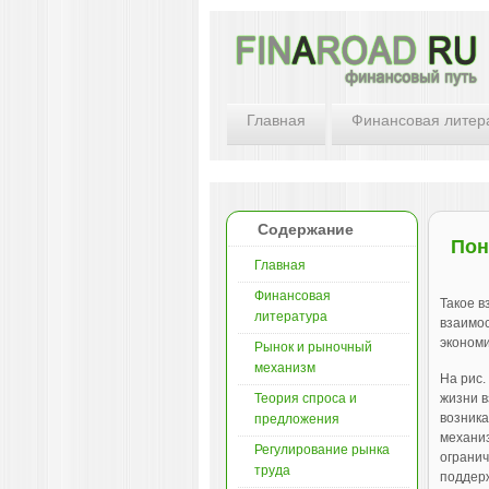
Главная
Финансовая литер
Содержание
Пон
Главная
Финансовая
Такое в
литература
взаимос
экономи
Рынок и рыночный
механизм
На рис.
Теория спроса и
жизни в
возника
предложения
механиз
Регулирование рынка
огранич
труда
поддерж