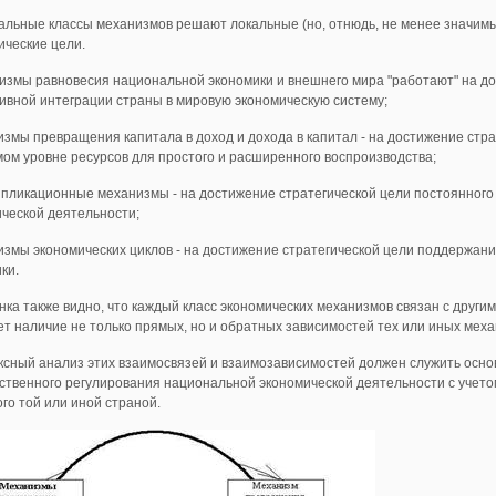
альные классы механизмов решают локальные (но, отнюдь, не менее значим
ические цели.
измы равновесия национальной экономики и внешнего мира "работают" на д
вной интеграции страны в мировую экономическую систему;
измы превращения капитала в доход и дохода в капитал - на достижение стр
ом уровне ресурсов для простого и расширенного воспроизводства;
ипликационные механизмы - на достижение стратегической цели постоянно
ческой деятельности;
измы экономических циклов - на достижение стратегической цели поддержан
ки.
нка также видно, что каждый класс экономических механизмов связан с други
т наличие не только прямых, но и обратных зависимостей тех или иных меха
сный анализ этих взаимосвязей и взаимозависимостей должен служить осно
ственного регулирования национальной экономической деятельности с учето
го той или иной страной.