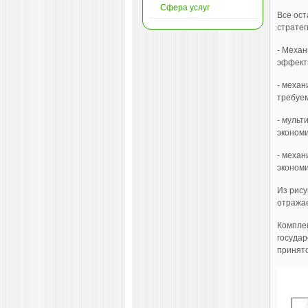
Сфера услуг
Все ост
стратег
- Механ
эффекти
- механ
требуем
- мульт
экономи
- механ
экономи
Из рису
отражае
Комплек
государ
принято