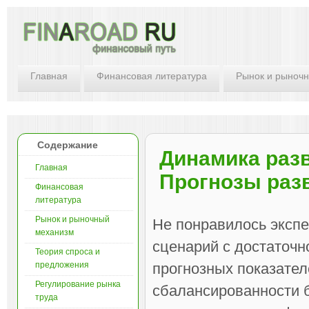
Главная
Финансовая литература
Рынок и рыноч
Содержание
Динамика разв
Главная
Прогнозы разв
Финансовая
литература
Рынок и рыночный
Не понравилось экспе
механизм
сценарий с достаточ
Теория спроса и
предложения
прогнозных показател
Регулирование рынка
сбалансированности 
труда