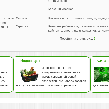
8—18 месяцев
Более 18 месяцев
шняя форма
Открытая
Включает всех незанятых граждан, ищущих
ения
Скрытая
Включает работников, фактически занятых в
отицы
действительности явля­ющихся «лишними»
Перейти на страницу:
1
2
Индекс цен
Финан
Индекс цен является
ояние,
измерителем соотношения
щие
между совокупной ценой
айти
определенного набора товаров
платы.
и услуг, называемых «рыночной корзиной».
деятельнос