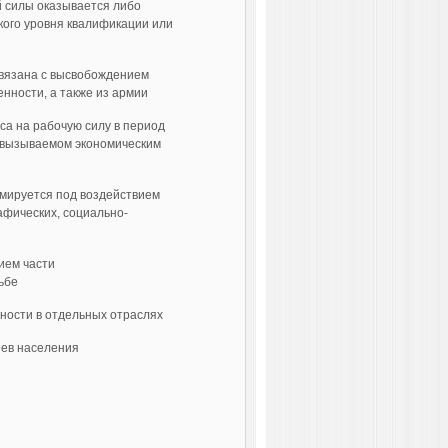
й силы оказывается либо
кого уровня квалификации или
связана с высвобождением
нности, а также из армии
са на рабочую силу в период
 вызы­ваемом экономическим
мируется под воздействием
фичес­ких, социально-
ием части
ьбе
ности в отдельных отраслях
ев населения