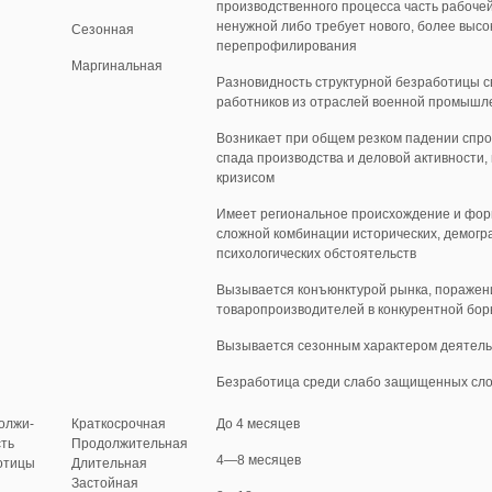
производственного процесса часть рабоче
ненужной либо требует нового, более высо
Сезонная
перепрофили­рования
Маргинальная
Разновидность структурной безработицы 
работников из отраслей военной промышле
Возникает при общем резком падении спро
спада производства и деловой активности,
кризисом
Имеет региональное происхождение и фор
сложной комбинации исторических, демогра
психологических обстоя­тельств
Вызывается конъюнктурой рынка, пора­жен
товаропроизводителей в конкурентной бор
Вызывается сезонным характером деятель­
Безработица среди слабо защищенных сло
олжи­
Краткосрочная
До 4 месяцев
сть
Продолжитель­ная
4—8 месяцев
отицы
Длительная
Застойная