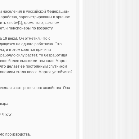
сти населения в Российской Федерации»
­работка, зарегистрированы в органах
ь к ней»[1]; кроме того, законом
т, и пенсионеры по возрасту.
19 века). Он отметил, что с
одящихся на одного работника. Это
а, и в этом кроется причина
а рабочую силу растет, то безработица
т еще более высокими темпами. Маркс
, что делает ее постоянным спутником
кономики стало после Маркса устойчивой
млемая часть рыночного хозяйства. Она
вара;
 труду;
го производства.