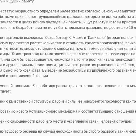
ь и ищущий работу.
и статус безработного определен более жестко: согласно За­кону «О занято
отными признаются трудоспособные граждане, которые не имели работы и за
занятости в целях поис­ка подходящей работы, ищут работу и готовы приступит
ено, что безработными не могут быть признаны граждане, не достигшие 16 ле
о тщательно исследовал безработицу К. Маркс в "Капитале" (вторая половина 
ским прогрессом растет количество и стоимость средств производства, прих
т к относительному отставанию спроса на труд от темпов накопления капитал
тицы. Такая трактовка математически не вполне корректна, т.к. если спрос н
т, или хотя бы рассасывается, несмотря на то, что рост капитала происходи
л и другие причины, в частности, цикличность развития рыночного хозяйства
я рыночного хозяйства. Выведение безработицы из циклического развития э
ей в экономической теории.
менной экономике безработица рассматривается как ес­тественная и неотъе
ствует:
ению качественной структуры рабочей силы, ее конкурен­тоспособности как то
рованию нового мотивационного механизма и соответ­ствующего отношения к
ению самоценности рабочего места и укреплению связи человека с трудом;
ию трудового резерва на случай необходимости быстрого развертывания ново