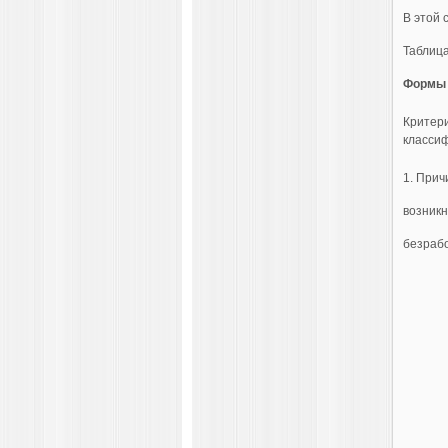
В этой 
Таблица
Формы 
Критер
класси
1. При
возник
безраб