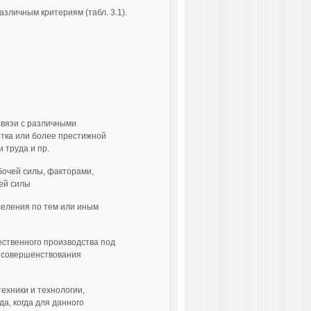
зличным критериям (табл. 3.1).
связи с различными
тка или более пре­стижной
 труда и пр.
очей силы, факторами,
ей силы
аселения по тем или иным
ственного производства под
 совер­шенствования
ехники и технологии,
а, когда для данного