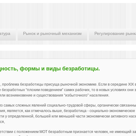
атура
Рынок и рыночный механизм
Регулирование рынк
ность, формы и виды безработицы.
 проблема безработицы присуща рыночной экономике. Если в середине XIX 
 безработных “плохим поведением” самих рабочих, то в новых условиях они 
ли возникновение и существования “избыточного” населения.
з самых сложных явлений социально-трудовой сферы, органически связанны
ия, является, как отмечалось выше, безработица - социально-экономи­ческое
ти у определен­ной, большей или меньшей части экономически активного на
ся,
етствии с положением МОТ безработным признается че­ловек, не имеющий за