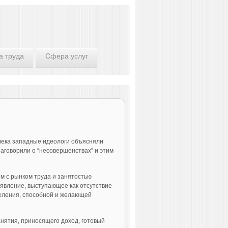
а труда
Сфера услуг
века западные идеологи объясняли
заговорили о “несовершенствах” и этим
м с рынком труда и занятостью
 явление, выступающее как отсутствие
селения, способной и желающей
нятия, приносящего доход, готовый