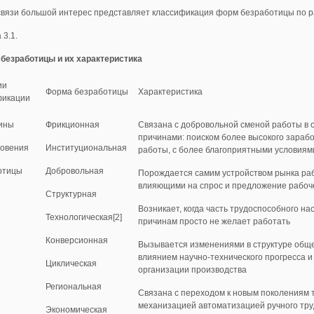
связи большой интерес представляет классификация форм безработицы по ра
 3.1.
безработицы и их характеристика
ии
Форма безработицы
Характеристика
фикации
чины
Фрикционная
Связана с добровольной сменой работы в 
причинами: поиском более высокого зарабо
новения
Институциональная
работы, с более благоприятными условиями
отицы
Добровольная
Порождается самим устройством рынка раб
влияющими на спрос и предложение рабоч
Структурная
Возникает, когда часть трудоспособного н
Технологичес­кая[2]
причинам просто не желает работать
Конверсионная
Вызывается изменениями в структуре обще
влиянием научно-технического прогресса и
Циклическая
организации производства
Региональная
Связана с переходом к новым поколениям т
механизацией автоматизацией ручного труд
Экономическая