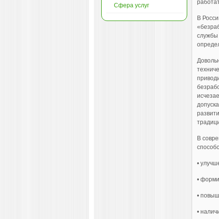
работат
Сфера услуг
В Росси
«безраб
службы 
определ
Довольн
техниче
приводи
безрабо
исчезае
допуска
развити
традици
В совре
способ­
• улучш
• форми
• повыш
• налич