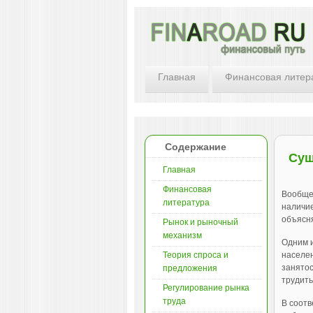
Главная
Финансовая литер
Содержание
Сущ
Главная
Финансовая
Вообще,
литература
наличие
объясня
Рынок и рыночный
механизм
Одним и
Теория спроса и
населен
занятос
предложения
трудить
Регулирование рынка
труда
В соотв