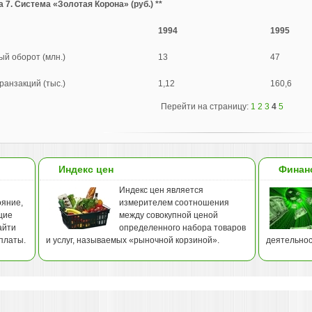
 7. Система «Золотая Корона» (руб.) **
1994
1995
й оборот (млн.)
13
47
ранзакций (тыс.)
1,12
160,6
Перейти на страницу:
1
2
3
4
5
Индекс цен
Финан
Индекс цен является
ояние,
измерителем соотношения
щие
между совокупной ценой
айти
определенного набора товаров
платы.
и услуг, называемых «рыночной корзиной».
деятельнос