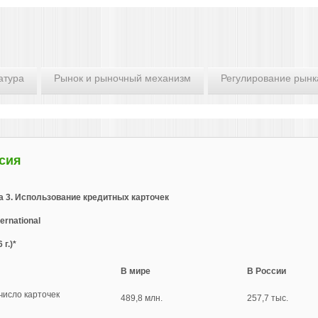
атура
Рынок и рыночный механизм
Регулирование рынк
сия
а 3. Использование кредитных карточек
ternational
 г.)*
В мире
В России
число карточек
489,8 млн.
257,7 тыс.