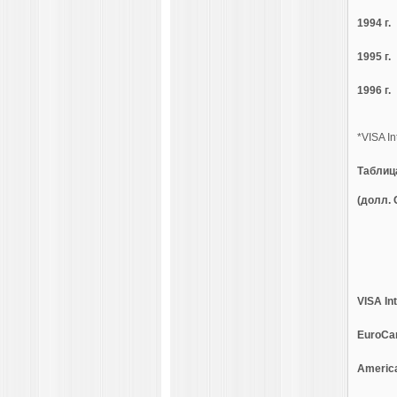
1994 г.
1995 г.
1996 г.
*VISA I
Таблиц
(долл.
VISA In
EuroCa
Americ