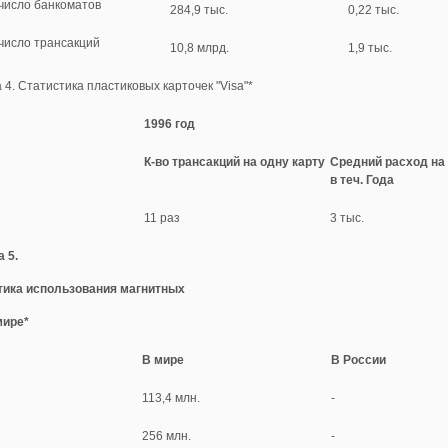
число банкоматов
284,9 тыс.
0,22 тыс.
число трансакций
10,8 млрд.
1,9 тыс.
 4. Статистика пластиковых карточек "Visa"*
1996 год
К-во трансакций на одну карту
Средний расход на 
в теч. Года
11 раз
3 тыс.
 5.
тика использования магнитных
мире*
В мире
В России
113,4 млн.
-
256 млн.
-