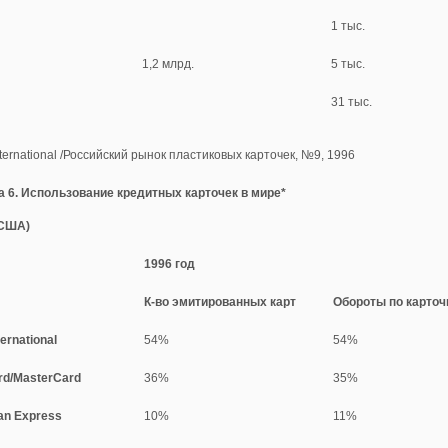
1 тыс.
1,2 млрд.
5 тыс.
31 тыс.
nternational /Российский рынок пластиковых карточек, №9, 1996
а 6. Использование кредитных карточек в мире*
 США)
1996 год
К-во эмитированных карт
Обороты по карточ
ternational
54%
54%
rd/MasterСard
36%
35%
an Express
10%
11%