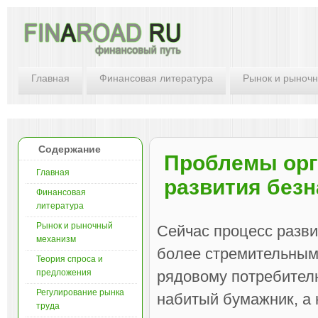
Главная
Финансовая литература
Рынок и рыноч
Содержание
Проблемы орг
Главная
развития безн
Финансовая
литература
Рынок и рыночный
Сейчас процесс разви
механизм
более стремительными
Теория спроса и
предложения
рядовому потребителю
Регулирование рынка
набитый бумажник, а н
труда