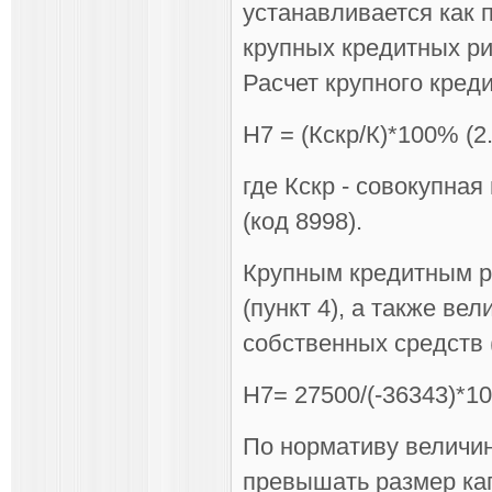
устанавливается как
крупных кредитных ри
Расчет крупного кред
Н7 = (Кскр/К)*100% (2.
где Кскр - совокупна
(код 8998).
Крупным кредитным р
(пункт 4), а также ве
собственных средств 
Н7= 27500/(-36343)*1
По нормативу величин
превышать размер кап