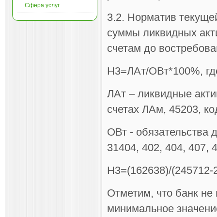
Сфера услуг
3.2. Норматив текуще
суммы ликвидных акти
счетам до востребован
Н3=ЛАт/ОВт*100%, где
ЛАт – ликвидные акти
счетах ЛАм, 45203, ко
ОВт - обязательства д
31404, 402, 404, 407, 
Н3=(162638)/(245712-
Отметим, что банк не
минимальное значени