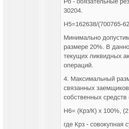
Ро - обязательные ре
30204.
Н5=162638/(700765-6
Минимально допустим
размере 20%. В данно
текущих ликвидных а
операций.
4. Максимальный разм
связанных заемщиков 
собственных средств 
Н6= (Крз/К) х 100%, (2
где Крз - совокупная