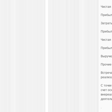
Чистая
Прибыл
Затрат
Прибыль
Чистая
Прибы
Выручк
Прочие
Встреча
реализа
С точки
счет ос
внереал
деятель
.