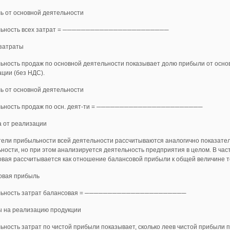
ь от основной деятельности
ьность всех затрат = ───────────────────────
затраты
ность продаж по основной деятельности показывает долю прибыли от основ
ции (без НДС).
ь от основной деятельности
ьность продаж по осн. деят-ти = ───────────────────────
а от реализации
тели прибыльности всей деятельности рассчитываются аналогично показате
ности, но при этом анализируется деятельность предприятия в целом. В час
вая рассчитывается как отношение балансовой прибыли к общей величине т
овая прибыль
ьность затрат балансовая = ──────────────────────
ы на реализацию продукции
ность затрат по чистой прибыли показывает, сколько леев чистой прибыли п