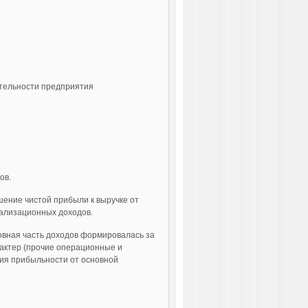
ятельности предприятия
ов.
шение чистой прибыли к выручке от
еализационных доходов.
новная часть доходов формировалась за
рактер (прочие операционные и
ия прибыльности от основной