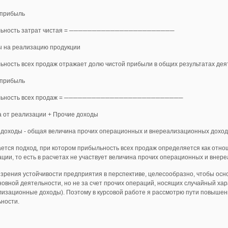
 прибыль
ьность затрат чистая = ───────────────────────
ы на реализацию продукции
ность всех продаж отражает долю чистой прибыли в общих результатах де
 прибыль
льность всех продаж = ──────────────────────────
а от реализации + Прочие доходы
 доходы - общая величина прочих операционных и внереализационных доход
ется подход, при котором прибыльность всех продаж определяется как отно
ции, то есть в расчетах не участвует величина прочих операционных и внер
 зрения устойчивости предприятия в перспективе, целесообразно, чтобы ос
новной деятельности, но не за счет прочих операций, носящих случайный ха
изационные доходы). Поэтому в курсовой работе я рассмотрю пути повышен
ности.