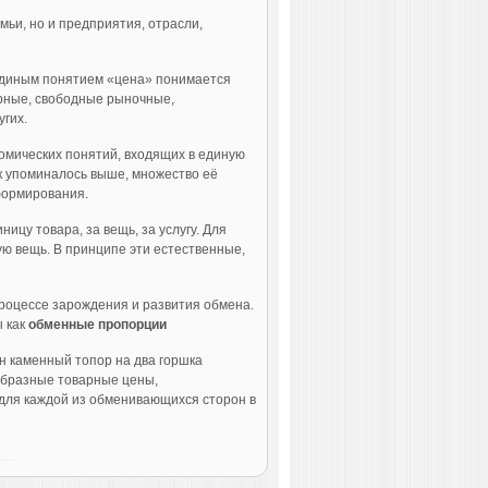
мьи, но и предприятия, отрасли,
 единым понятием «цена» понимается
орные, свободные рыночные,
угих.
мических понятий, входящих в единую
к упоминалось выше, множество её
формирования.
ницу товара, за вещь, за услугу. Для
ую вещь. В принципе эти естественные,
процессе зарождения и развития обмена.
ы как
обменные пропорции
н каменный топор на два горшка
еобразные товарные цены,
для каждой из обменивающихся сторон в