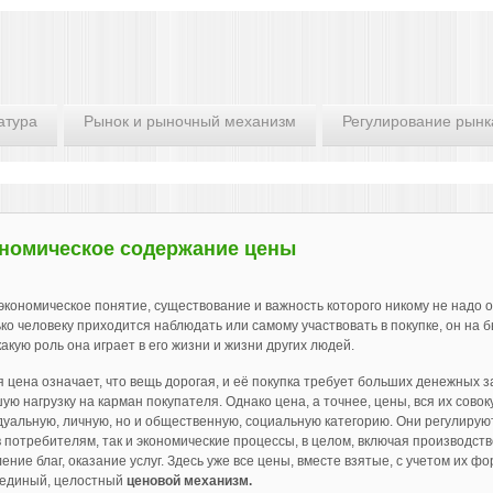
атура
Рынок и рыночный механизм
Регулирование рынк
номическое содержание цены
экономическое понятие, существование и важность которого никому не надо о
ько человеку приходится наблюдать или самому участвовать в покупке, он на 
какую роль она играет в его жизни и жизни других людей.
 цена означает, что вещь дорогая, и её покупка требует больших денежных з
ую нагрузку на карман покупателя. Однако цена, а точнее, цены, вся их сово
уальную, личную, но и общественную, социальную категорию. Они регулирую
 потребителям, так и экономические процессы, в целом, включая производст
ение благ, оказание услуг. Здесь уже все цены, вместе взятые, с учетом их 
 единый, целостный
ценовой механизм.