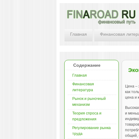
Главная
Финансовая литер
Содержание
Эко
Главная
Финансовая
Цена – 
литература
как тол
цена и 
Рынок и рыночный
механизм
Высокая
Теория спроса и
и меньш
индивид
предложения
товаров
Регулирование рынка
потребл
труда
общий,