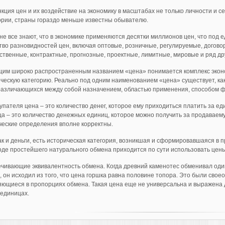
кция цен и их воздействие на экономику в масштабах не только личности и се
рии, страны гораздо меньше известны обывателю.
не все знают, что в экономике применяются десятки миллионов цен, что под
во разновидностей цен, включая оптовые, розничные, регулируемые, догов
ственные, контрактные, прогнозные, проектные, лимитные, мировые и ряд др
щим широко распространенным названием «цена» понимается комплекс эконо
ческую категорию. Реально под одним наименованием «цена» существует, ка
 различающихся между собой назначением, областью применения, способом 
упателя цена – это количество денег, которое ему приходиться платить за еди
а – это количество денежных единиц, которое можно получить за продаваем
еские определения вполне корректны.
ак и деньги, есть историческая категория, возникшая и сформировавшаяся в 
оде простейшего натурального обмена приходится по сути использовать цен
ечивающие эквивалентность обмена. Когда древний каменотес обменивал оди
, он исходил из того, что цена горшка равна половине топора. Это были сво
ющиеся в пропорциях обмена. Такая цена еще не универсальна и выражена 
 единицах.