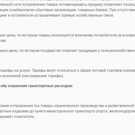
вленной сети потребления товара оптимизировать продажу позволяют посре
ации (снабженческо-сбытовые организации, товарные биржи). При отсутстви
ики и потребители устанавливают прямые хозяйственные связи;
ые цены, по которым товары реализуются конечному потребителю (в основн
тве;
чные цены, по которым государство покупает продукцию у сельскохозяйстве
тарифы на услуги. Тарифы могут относиться к сфере оптовой торговли (напр
и розничной (пассажирские тарифы).
собу отражения транспортных расходов:
анко-отправления (на товары ограниченного производства и разветвленной
ртные издержки до пункта магистрального транспорта (порта, железнодорож
крывает покупатель;