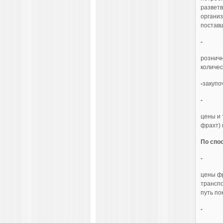
развет
организ
поставщ
-
розничн
количес
-
закупо
-
цены и 
фрахт) 
По спо
-
цены фр
транспо
путь по
-