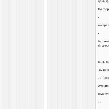
цены ф
По фор
-
контрак
-
биржевы
биржево
-
цены яр
-
аукци
, отраж
Аукцио
(публич
1.