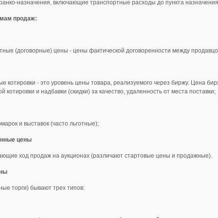
ранко-назначения, включающие транспортные расходы до пункта назначения
мам продаж:
тные (договорные) цены - цены фактической договоренности между продавцо
е котировки - это уровень цены товара, реализуемого через биржу. Цена би
й котировки и надбавки (скидки) за качество, удаленность от места поставки;
марок и выставок (часто льготные);
онные цены
ающие ход продаж на аукционах (различают стартовые цены и продажные).
ны
ные торги) бывают трех типов: