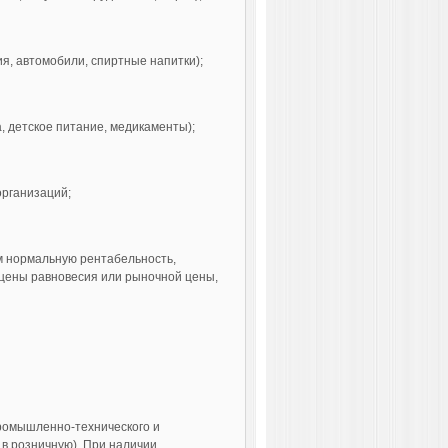
я, автомобили, спиртные напитки);
а, детское питание, медикаменты);
организаций;
им нормальную рентабельность,
 цены равновесия или рыночной цены,
ромышленно-технического и
 в розничную). При наличии