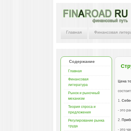
Главная
Финансовая литер
Содержание
Стр
Главная
Финансовая
Цена т
литература
состоит
Рынок и рыночный
механизм
1.
Себе
Теория спроса и
- это р
предложения
2.
Приб
Регулирование рынка
труда
- это ч