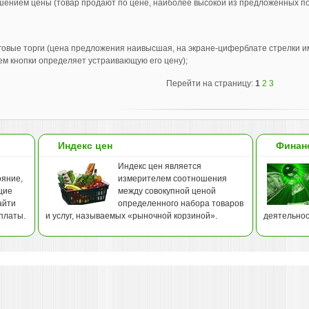
ением цены (товар продают по цене, наиболее высокой из предложенных по
овые торги (цена предложения наивысшая, на экране-циферблате стрелки и
м кнопки определяет устраивающую его цену);
Перейти на страницу:
1
2
3
Индекс цен
Финан
Индекс цен является
ояние,
измерителем соотношения
щие
между совокупной ценой
айти
определенного набора товаров
платы.
и услуг, называемых «рыночной корзиной».
деятельнос