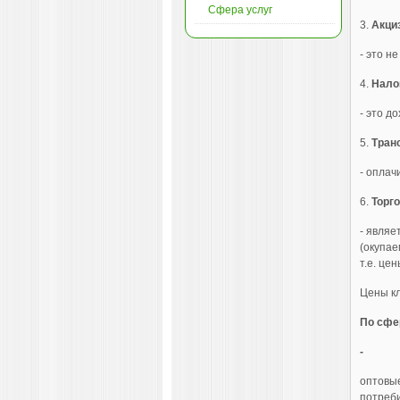
Сфера услуг
3.
Акци
- это н
4.
Нало
- это д
5.
Тран
- оплач
6.
Торг
- являе
(окупае
т.е. це
Цены к
По сфе
-
оптовы
потреби