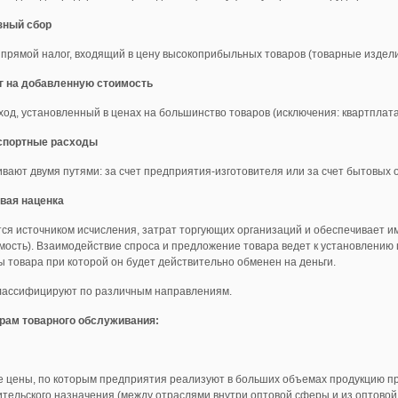
зный сбор
е прямой налог, входящий в цену высокоприбыльных товаров (товарные издели
г на добавленную стоимость
оход, установленный в ценах на большинство товаров (исключения: квартплат
спортные расходы
ивают двумя путями: за счет предприятия-изготовителя или за счет бытовых 
овая наценка
тся источником исчисления, затрат торгующих организаций и обеспечивает 
мость). Взаимодействие спроса и предложение товара ведет к установлению
ны товара при которой он будет действительно обменен на деньги.
лассифицируют по различным направлениям.
рам товарного обслуживания:
е цены, по которым предприятия реализуют в больших объемах продукцию п
тельского назначения (между отраслями внутри оптовой сферы и из оптовой