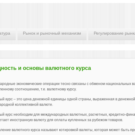
атура
Рынок и рыночный механизм
Регулирование рынк
ность и основы валютного курса
ародные экономические операции тесно связаны с обменом национальных ва
енному соотношению, т.е. валютному курсу.
й курс – это цена денежной единицы одной страны, выраженная в денежной
ародной коллективной валюте.
ый курс необходим для международных валютных, расчетных, кредитно-фин
тает иностранную валюту для оплаты купленных за рубежом товаров.
ление валютного курса называют котировкой валюты, которая может быть пр