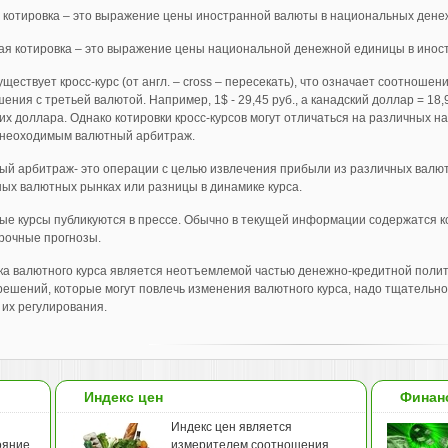
котировка – это выражение цены иностранной валюты в национальных денежн
я котировка – это выражение цены национальной денежной единицы в иностр
уществует кросс-курс (от англ. – cross – пересекать), что означает соотношен
ения с третьей валютой. Например, 1$ - 29,45 руб., а канадский доллар = 18,9
их доллара. Однако котировки кросс-курсов могут отличаться на различных 
 неоходимым валютный арбитраж.
й арбитраж- это операции с целью извлечения прибыли из различных валют
ых валютных рынках или разницы в динамике курса.
е курсы публикуются в прессе. Обычно в текущей информации содержатся к
рочные прогнозы.
а валютного курса является неотъемлемой частью денежно-кредитной полити
ешений, которые могут повлечь изменения валютного курса, надо тщательно
их регулирования.
Индекс цен
Финан
Индекс цен является
ояние,
измерителем соотношения