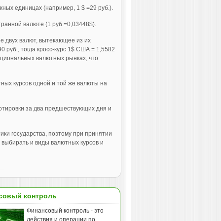
ых единицах (например, 1 $ =29 руб.).
анной валюте (1 руб.=0,03448$).
ие двух валют, вытекающее из их
0 руб., тогда кросс-курс 1$ США = 1,5582
национальных валютных рынках, что
ных курсов одной и той же валюты на
отировки за два предшествующих дня и
ки государства, поэтому при принятии
 выбирать и виды валютных курсов и
совый контроль
Финансовый контроль - это
действия и операции по