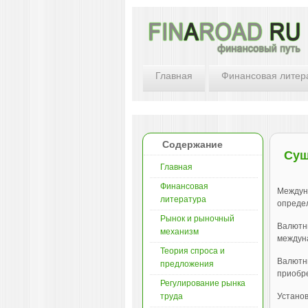
Главная
Финансовая литер
Содержание
Сущ
Главная
Финансовая
Междун
литература
определ
Рынок и рыночный
Валютны
механизм
междун
Теория спроса и
Валютн
предложения
приобре
Регулирование рынка
труда
Установ