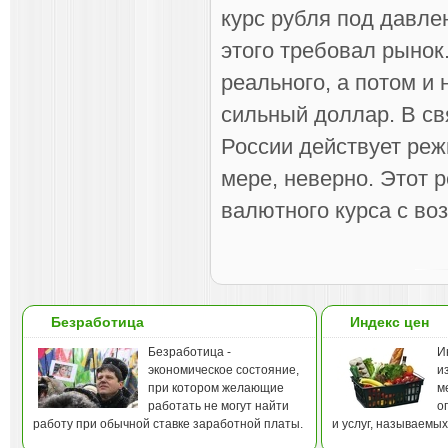
курс рубля под давле
этого требовал рынок
реального, а потом и
сильный доллар. В свя
России действует ре
мере, неверно. Этот
валютного курса с во
Безработица
Индекс цен
Безработица -
И
экономическое состояние,
и
при котором желающие
м
работать не могут найти
о
работу при обычной ставке заработной платы.
и услуг, называемы