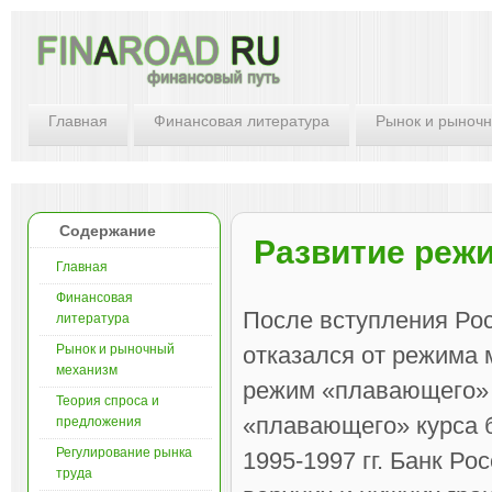
Главная
Финансовая литература
Рынок и рыноч
Содержание
Развитие режи
Главная
Финансовая
После вступления Рос
литература
Рынок и рыночный
отказался от режима 
механизм
режим «плавающего» в
Теория спроса и
«плавающего» курса 
предложения
Регулирование рынка
1995-1997 гг. Банк Р
труда