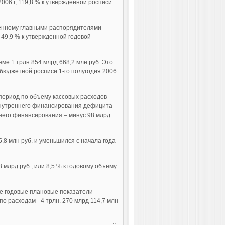
06 г, 119,8 % к утвержденной росписи
денному главными распорядителями
 49,9 % к утвержденной годовой
ме 1 трлн.854 млрд 668,2 млн руб. Это
 бюджетной росписи 1-го полугодия 2006
ериод по объему кассовых расходов
м внутреннего финансирования дефицита
него финансирования – минус 98 млрд
5,8 млн руб. и уменьшился с начала года
 млрд руб., или 8,5 % к годовому объему
е годовые плановые показатели
 по расходам - 4 трлн. 270 млрд 114,7 млн