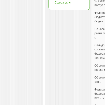
% к утв
Сфера услуг
поступл
Федера
бюджетн
бюджетн
По касс
равняло
г.
Сальдо
состави
федерал
193,9 м
Объем г
на 158 
Объем с
ВВП.
Федера
федерал
руб. /1