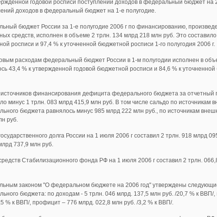
ержденной годовой росписи поступлений доходов в федеральный бюджет на 20
ений доходов в федеральный бюджет на 1-е полугодие.
льный бюджет России за 1-е полугодие 2006 г по финансированию, произве
ых средств, исполнен в объеме 2 трлн. 134 млрд 218 млн руб. Это составило
ой росписи и 97,4 % к уточненной бюджетной росписи 1-го полугодия 2006 г.
овым расходам федеральный бюджет России в 1-м полугодии исполнен в объе
сь 43,4 % к утвержденной годовой бюджетной росписи и 84,6 % к уточненной
 источников финансирования дефицита федерального бюджета за отчетный п
ло минус 1 трлн. 083 млрд 415,9 млн руб. В том числе сальдо по источника
ьного бюджета равнялось минус 985 млрд 222 млн руб., по источникам внеш
лн руб.
осударственного долга России на 1 июля 2006 г составил 2 трлн. 918 млрд 09
млрд 737,9 млн руб.
редств Стабилизационного фонда РФ на 1 июля 2006 г составил 2 трлн. 066,8
льным законом "О федеральном бюджете на 2006 год" утверждены следующи
ьного бюджета: по доходам - 5 трлн. 046 млрд. 137,5 млн руб. /20,7 % к ВВП/,
7,5 % к ВВП/, профицит – 776 млрд. 022,8 млн руб. /3,2 % к ВВП/.