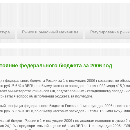
атура
Рынок и рыночный механизм
Регулирование рынк
тояние федерального бюджета за 2006 год
т федерального бюджета России за 1-е полугодие 2006 г составил: по объе
лн руб. /6,6 % к ВВП/, по объему кассовых расходов - 1 трлн. 083 млрд 415,9 мл
лах Министерства финансов РФ, подготовленных к сегодняшнему заседанию 
риваться вопрос об исполнении бюджета за полугодие.
ый профицит федерального бюджета России в 1-м полугодии 2006 г составил
лн руб. /7,3 % к ВВП/, по объему кассовых расходов - 1 трлн. 163 млн 425,7 млн 
ьный бюджет России в 1-м полугодии 2006 г по доходам исполнен в сумме 2 т
ло 24,1 % к предварительной оценке объема ВВП за 1-е полугодие 2006 г /ВВП 