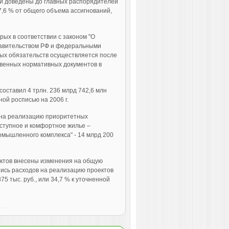
и доведены до главных распорядителей
87,6 % от общего объема ассигнований,
ых в соответствии с законом "О
равительством РФ и федеральными
ых обязательств осуществляется после
твенных нормативных документов в
оставил 4 трлн. 236 млрд 742,6 млн
ной росписью на 2006 г.
 на реализацию приоритетных
оступное и комфортное жилье –
омышленного комплекса" - 14 млрд 200
ектов внесены изменения на общую
спись расходов на реализацию проектов
75 тыс. руб., или 34,7 % к уточненной