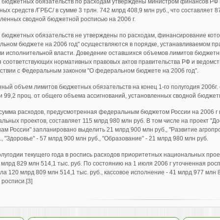
 бюджетных обязательств по расходам утверждены министром финансов РФ 
ых средств /ГРБС/ в сумме 3 трлн. 742 млрд 408,9 млн руб., что составляет 
ленных сводной бюджетной росписью на 2006 г.
бюджетных обязательств не утверждены по расходам, финансирование котор
льном бюджете на 2006 год" осуществляются в порядке, устанавливаемом п
ми исполнительной власти. Доведение оставшихся объемов лимитов бюджетн
 соответствующих нормативных правовых актов правительства РФ и ведомс
ствии с Федеральным законом "О федеральном бюджете на 2006 год".
ный объем лимитов бюджетных обязательств на конец 1-го полугодия 2006г. с
ли 99,2 проц. от общего объема ассигнований, установленных сводной бюджет
сумма расходов, предусмотренная федеральным бюджетом России на 2006 г
льных проектов, составляет 115 млрд 980 млн руб. В том числе на проект "Д
ам России" запланировано выделить 21 млрд 900 млн руб., "Развитие агропр
., "Здоровье" - 57 млрд 900 млн руб., "Образование" - 21 млрд 980 млн руб.
олугодии текущего года в роспись расходов приоритетных национальных про
 млрд 829 млн 514,1 тыс. руб. По состоянию на 1 июля 2006 г уточненная ро
ла 120 млрд 809 млн 514,1 тыс. руб., кассовое исполнение - 41 млрд 977 млн 8
 росписи.[3]