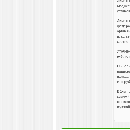
Лимиты
бюджетн
установ
Лимиты 
федера
органа
издания
соответ
Уточнен
руб., и
Общая 
национа
граждан
млн руб
В 1-м п
сумму 4
состави
годовой