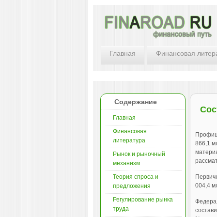
Главная
Финансовая литер
Содержание
Сос
Главная
Финансовая
Профици
литература
866,1 м
материа
Рынок и рыночный
рассмат
механизм
Теория спроса и
Первичн
004,4 м
предложения
Регулирование рынка
Федерал
труда
состави