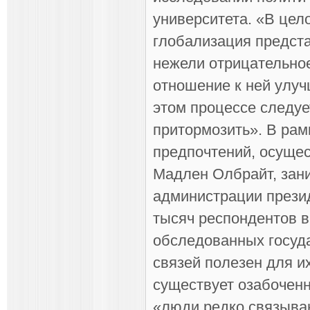
университета. «В цел
глобализация пред­ст
нежели отрица­тельное
отношение к ней улуч
этом процессе следует
притормозить». В ра
предпочтений, осущес
Мадлен Олбрайт, зани
администрации презид
тысяч респондентов в
обследованных госуда
связей полезен для и
существует озабочен
«люди редко связыва