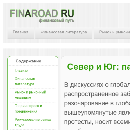
Главная
Финансовая литература
Рынок и рыноч
Содержание
Север и Юг: п
Главная
Финансовая
В дискуссиях о глоба
литература
Рынок и рыночный
распространенное заб
механизм
разочарование в глоб
Теория спроса и
вышеупомянутые явлен
предложения
Регулирование рынка
протесты, носит всем
труда