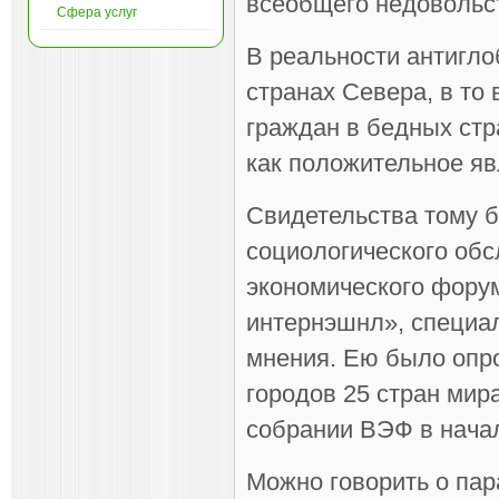
всеобщего недовольст
Сфера услуг
В реальности антигло
странах Севера, в то
граждан в бедных стр
как положительное яв
Свидетельства тому б
социологического обс
экономического фору
интернэшнл», специа
мнения. Ею было опр
городов 25 стран мир
собрании ВЭФ в начал
Можно говорить о пар