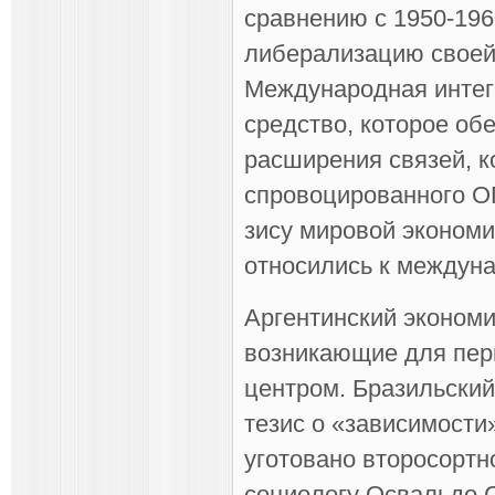
сравнению с 1950-196
либерализацию своей 
Международная интег
средство, которое об
расширения связей, к
спрово­цированного О
зису мировой экономи
относились к междуна
Аргентинский экономи
возникающие для пери
центром. Бразильски
тезис о «зависимости
уготовано второ­сорт
соци­ологу Освальдо