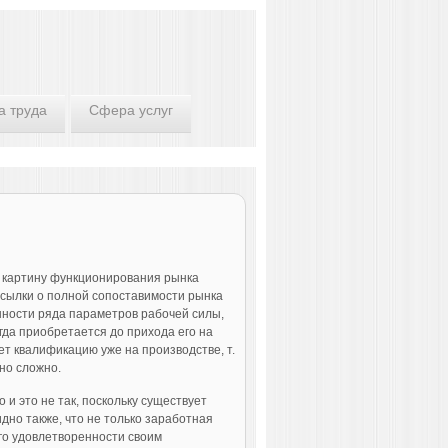
а труда
Сфера услуг
ю картину функционирования рынка
посылки о полной сопоставимости рынка
нности ряда параметров рабочей силы,
гда приобретается до прихода его на
ает квалификацию уже на про­изводстве, т.
чно сложно.
 и это не так, поскольку существует
дно также, что не только заработная
го удовлетворенности своим