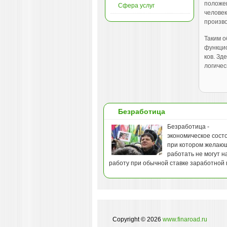
положен
Сфера услуг
человек
произ­в
Таким о
функцио
ков. Зд
логичес
Безработица
Безработица -
экономическое сост
при котором желаю
работать не могут н
работу при обычной ставке заработной 
Copyright © 2026
www.finaroad.ru