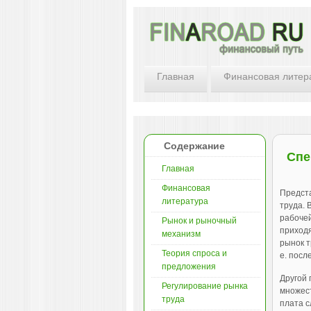
Главная
Финансовая литер
Содержание
Спе
Главная
Финансовая
Предста
литература
труда. 
рабочей
Рынок и рыночный
приходя
механизм
рынок т
Теория спроса и
е. посл
предложения
Другой 
Регулирование рынка
множест
труда
плата с