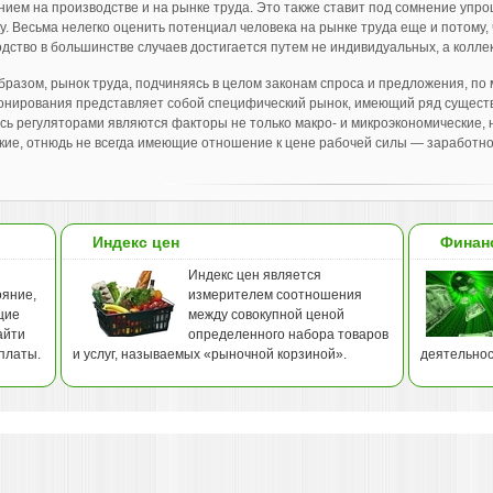
ием на производстве и на рынке труда. Это также ставит под со­мнение уп
у. Весьма нелегко оценить потенциал человека на рынке труда еще и потому, 
одство в большинстве случаев достигается путем не индиви­дуальных, а колле
бразом, рынок труда, подчиняясь в целом законам спроса и предложения, по
нирования представляет собой специфический рынок, имеющий ряд существ
есь регуляторами являются факторы не только макро- и микроэкономические, 
кие, отнюдь не всегда имеющие отношение к цене ра­бочей силы — заработно
Индекс цен
Финан
Индекс цен является
ояние,
измерителем соотношения
щие
между совокупной ценой
айти
определенного набора товаров
платы.
и услуг, называемых «рыночной корзиной».
деятельнос