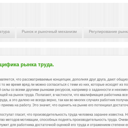
атура
Рынок и рыночный механизм
Регулирование рынк
цифика рынка труда.
вляется, что рассматриваемые концепции, дополняя друг друга, дают об­щу
В то же время вряд ли можно согласиться с теми из них, которые исходят из 
 силы со всеми другими рынками ресурсов, на­пример о заданности и неизме
щей на рынок труда. Полагают, в частности, что квалификация работника все
руда, а это далеко не всегда верно, так как во многих случаях работник получ
е приема на работу. Это значит, что оценить на рынке его потенциал достато
постулат гласит, что производительность труда че­ловека заранее известна. Но
во методов мотивации, способных поднять произво­дительность труда. Очеви
лужит для работника достаточной оценкой его труда и отражением степени е