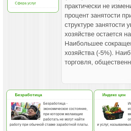
Сфера услуг
практически не измен
процент занятости п
структуре занятости 
хозяйстве остается н
Наибольшее сокращен
хозяйства (-5%). Наи
торговля, общественн
Безработица
Индекс цен
Безработица -
И
экономическое состояние,
и
при котором желающие
м
работать не могут найти
о
работу при обычной ставке заработной платы.
и услуг, называемы