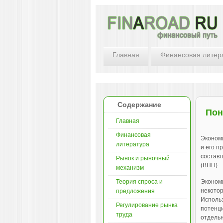
Главная
Финансовая литер
Содержание
Пон
Главная
Финансовая
Экономи
литература
и его п
составл
Рынок и рыночный
(ВНП).
механизм
Теория спроса и
Экономи
некотор
предложения
Использ
Регулирование рынка
потенци
труда
отдельн