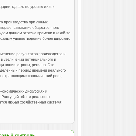
царии, однако по уровню жизни
го производства при любых
совершенствование общественного
ждом данном отрезке времени в какой-то
зможным удовлетворение более широкого
зменение результатов производства и
 в увеличении потенциального и
щи нации, страны, региона. Это
еделенный период времени реального
м, отражающим экономический рост,
кономических дискуссиях и
. Растущий объем реального
ается любая хозяйственная система:
совый контроль