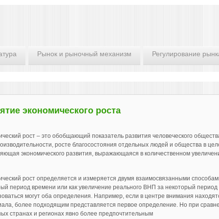
атура
Рынок и рыночный механизм
Регулирование рынк
ятие экономического роста
ческий рост – это обобщающий показатель развития человеческого общества
роизводительности, росте благосостояния отдельных людей и общества в цел
яющая экономического развития, выражающаяся в количественном увеличени
ческий рост определяется и измеряется двумя взаимосвязанными способами
ый период времени или как увеличение реального ВНП за некоторый период
оваться могут оба определения. Например, если в центре внимания находя
ала, более подходящим представляется первое определение. Но при сравне
ых странах и регионах явно более предпочтительным