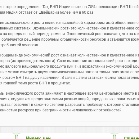
я второе определение. Так, ВНП Индии почти на 70% превосходит ВНП Швей
ия Индия отстает от Швейцарии более чем в 60 раз.
ия экономического роста является важнейшей характеристикой общественно
венных системах. Экономический рост- это количественное и качественное 
а за определенный период времени. Экономический рост означает, что на ка
 облегчается решение проблемы ограниченности ресурсов и становится во
отребностей человека.
 общем виде экономический рост означает количественное и качественное и
торов (их производительности). Свое выражение экономический рост находит
го валового национального продукта (ВНП), в возрастании экономической мо
ение можно измерить двумя взаимосвязанными показателями: ростом за опр
 ростом ВНП на душу населения. В связи с этим статистическим показателе
я годовой темп роста ВНП в процентах.
ы экономического роста занимают в настоящее время центральное место в э
ниях, ведущихся представителями разных наций, народов и их правительств
дства позволяет в какой-то степени разрешить проблему, с которой сталкив
енностью ресурсов при безграничности человеческих потребностей.
Индекс цен
Финан