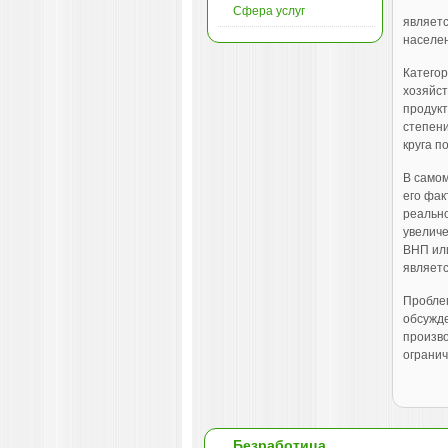
Сфера услуг
являетс
населен
Категор
хозяйст
продукт
степени
круга п
В самом
его фак
реально
увелич
ВНП или
являетс
Проблем
обсужде
произво
огранич
Безработица