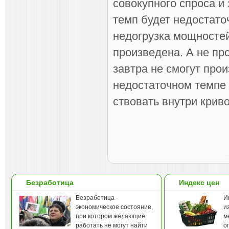
совокупного спроса и
темп будет недос­тато
недогрузка мощностей
произве­дена. А не п
зав­тра не смогут про
недостаточном темпе 
ствовать внутри крив
Безработица
Индекс цен
Безработица -
И
экономическое состояние,
и
при котором желающие
м
работать не могут найти
о