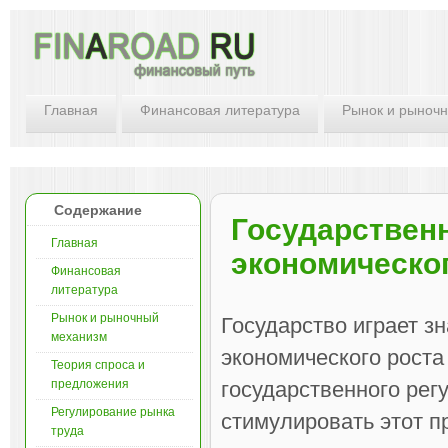
Главная
Финансовая литература
Рынок и рыноч
Содержание
Государствен
Главная
экономическо
Финансовая
литература
Рынок и рыночный
Государство играет з
механизм
экономического роста
Теория спроса и
предложения
государственного ре
Регулирование рынка
стимулировать этот п
труда