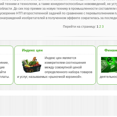
ий техники и технологии, а также конкурентоспособных нововведений, не у
области. До сих пор премии за новую технику в промышленности составляли
 ускорение НТП второстепенной задачей по сравнению с перевыполнением п
знаграждений изобретателей в полученном эффекте сократилась за последние
Перейти на страницу:
1
2
3
Индекс цен
Финан
Индекс цен является
ояние,
измерителем соотношения
щие
между совокупной ценой
айти
определенного набора товаров
платы.
и услуг, называемых «рыночной корзиной».
деятельнос