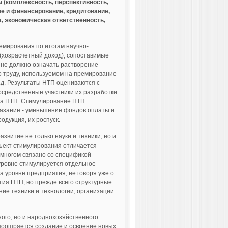
(комплексность, перспективность,
е и финансирование, кредитование,
, экономическая ответственность,
емирования по итогам научно-
(хозрасчетный доход), сопоставимые
 не должно означать растворение
 труду, используемом на премирование
.д. Результаты НТП оцениваются с
посредственные участники их разработки
кта НТП. Стимулирование НТП
казание - уменьшение фондов оплаты и
дукция, их роспуск.
звитие не только науки и техники, но и
бъект стимулирования отличается
о многом связано со спецификой
оуровне стимулируется отдельное
а уровне предприятия, не говоря уже о
тия НТП, но прежде всего структурные
ние техники и технологии, организации
ного, но и народнохозяйственного
 поощряется создание и освоение новых