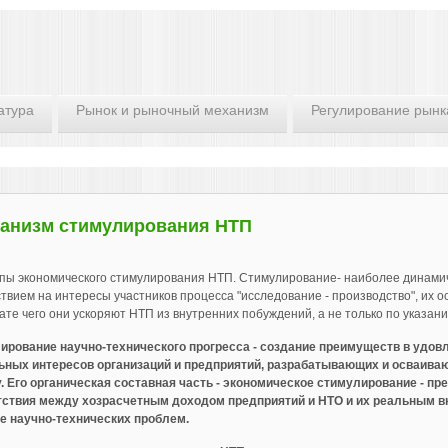
атура
Рынок и рыночный механизм
Регулирование рынк
анизм стимулирования НТП
пы экономического стимулирования НТП. Стимулирование- наиболее динамич
твием на интересы участников процесса "исследование - производство", их 
ате чего они ускоряют НТП из внутренних побуждений, а не только по указан
ирование научно-технического прогресса - создание преимуществ в удов
ьных интересов организаций и предприятий, разрабатывающих и осваи
. Его органическая составная часть - экономическое стимулирование - п
тствия между хозрасчетным доходом предприятий и НТО и их реальным в
е научно-технических проблем.