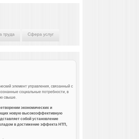
а труда
Сфера услуг
еский элемент управления, связанный с
осознанные социальные потребности, в
ию свыше.
летворении экономических и
вающих новую высокоэффективную
редставляет собой установление
кладом в достижение эффекта НТП,