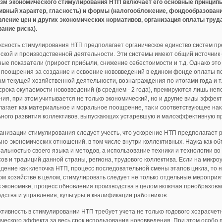
зм экономического стимулирования НТП включает его основные принципы 
ивный характер, гласность) и формы (налогообложение, фондообразовани
вление цен и других экономических нормативов, организация оплаты труда
ание риска).
сность стимулирования НТП предполагает органическое единство систем пр
ской и производственной деятельности. Эти системы имеют общий источник 
ые показатели (прирост прибыли, снижение себестоимости и т.д. Однако это
поощрения за создание и освоение нововведений в едином фонде оплаты по
ам текущей хозяйственной деятельности, вознаграждения по итогами года и т
срока окупаемости нововведений (в среднем - 2 года), премируются лишь не
ния, при этом учитывается не только экономический, но и другие виды эффе
агает как материальное и моральное поощрение, так и соответствующее на
ного развития коллективов, выпускающих устаревшую и малоэффективную про
анизации стимулирования следует учесть, что ускорение НТП предполагает ра
но-экономических отношений, в том числе внутри коллективных. Наука как о
альностью своего языка и методов, а использование техники и технологии в
ов и традиций данной страны, региона, трудового коллектива. Если на микр
дение как клеточка НТП, процесс последовательной смены этапов цикла, то н
м хозяйстве в целом, стимулировать следует не только отдельные мероприя
в экономике, процесс обновления производства в целом включая преобразова
дства и управления, культуры и квалификации работников.
тивность в стимулировании НТП требует учета не только годового хозрасчет
ческого эффекта за весь срок использования нововведения. При этом особо