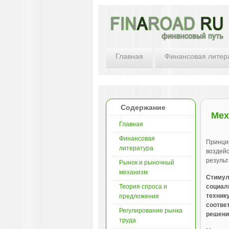
Главная
Финансовая литер
Содержание
Мех
Главная
Финансовая
Принци
литература
воздейс
результ
Рынок и рыночный
механизм
Стимул
Теория спроса и
социал
технику
предложения
соотве
Регулирование рынка
решени
труда