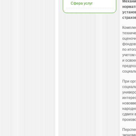
Механи
Сфера услуг
нормат
устано
страхов
Комплек
техниче
оценочн
фондов 
по итог
учетом 
и освое
предпол
социаль
При орг
социаль
универс
интерес
нововве
народно
сдвиги 
произво
Перспек
экономи